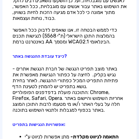
לאנשים עם מוגבלויות, ועל כן הושקעו משאבים רבים להקל
את השימוש באתר עבור אנשים עם מוגבלויות, ככל האפשר,
מתוך אמונה כי לכל אדם מגיעה הזכות לחיות בשוויון,
כבוד, נוחות ועצמאות.
כדי לממש הבטחה זו, אנו שואפים לדבוק ככל האפשר
בהמלצות התקן הישראלי (ת"י 5568) לנגישות תכנים
באינטרנט ברמת AA ומסמך WCAG2.1 הבינלאומי.
כיצד עובדת ההנגשה באתר?
באתר מוצב תפריט הנגשה של חברת הנגשת אתרים -
נגיש בקליק. לחיצה על כפתור הנגישות מאפשרת את
פתיחת התפריט המכיל כפתורי ההנגשה. לאחר בחירת
נושא בתפריט יש להמתין לטעינת הדף.
התוכנה פועלת בדפדפנים הפופולריים: Chrome,
Firefox, Safari, Opera. אחריות השימוש והיישום באתר
חלה על בעלי האתר ו/או מי מטעמו לרבות התוכן המוצג
באתר בכפוף למגבלות ולתנאי השימוש בתוכנה.
אפשרויות הנגישות בתפריט:
התאמה לניווט מקלדת-
מתן אפשרות לניווט ע"י