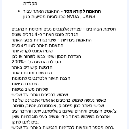
מקלדת
התאמה לקורא מסך -
התאמת האתר עבור
טכנולוגיות מסייעות כגון NVDA , JAWS
חסימת הבהובים - עצירת אלמנטים נעים וחסימת הבהובים
הגדלת פונט האתר ל-4 גדלים שונים
התאמות ניגודיות - שינוי ניגודיות צבעי האתר
התאמת האתר לעיוורי צבעים
שינוי הפונט לקריא יותר
הגדלת הסמן ושינוי צבעו לשחור או לבן
הגדלת התצוגה לכ-200%
הדגשת קישורים באתר
הדגשת כותרות באתר
הצגת תיאור אלטרנטיבי לתמונות
הצהרת נגישות
שליחת משוב נגישות
שימוש ברכיבים ואתרי צד שלישי
כאשר נעשה שימוש ברכיבים או אתרי אינטרנט של צד
שלישי באתר כגון פייסבוק, אינסטגרם, יוטיוב, טוויטר,
צ`אטים חיצוניים ואחרים שאינם בשליטתנו, ייתכן והדבר יציב
אתגרים בשימוש באתר בידי אנשים בעלי מוגבלויות שאין
ביכולתנו לתקן.
להלן מספר דוגמאות למדיניות הנגישות באתרי צד שלישי: