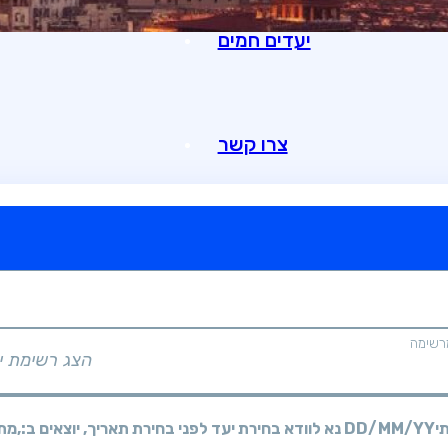
יעדים חמים
צרו קשר
רשימה
הצג רשימת י
י
DD/MM/YY
מתי? יום, חודש, שנה
נא לוודא בחירת יעד לפני בחירת תאריך,
יוצאים ב:,